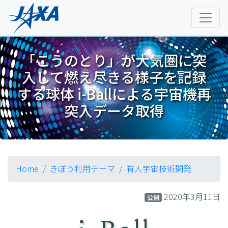
「こうのとり」が大気圏に突
入して燃え尽きる様子を記録
する球体 i-Ballによる宇宙機再
突入データ取得
Home
きぼう利用テーマ
有人宇宙技術開発
2020年3月11日
公開