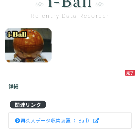
i-Ball
Re-entry Data Recorder
完了
詳細
関連リンク
再突入データ収集装置（i-Ball）