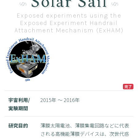
Solar Sail
Exposed experiments using the
Exposed Experiment Handrail
Attachment Mechanism (ExHAM)
完了
宇宙利用/
2015年 ～ 2016年
実験期間
研究目的
薄膜太陽電池、薄膜集電回路などに代表
される高機能薄膜デバイスは、次世代惑