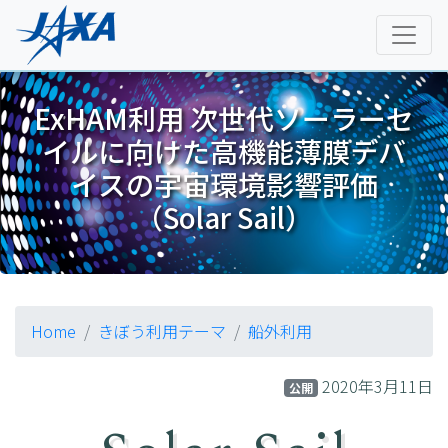
ExHAM利用 次世代ソーラーセ
イルに向けた高機能薄膜デバ
イスの宇宙環境影響評価
（Solar Sail）
Home
きぼう利用テーマ
船外利用
2020年3月11日
公開