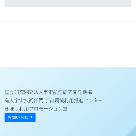
境において人工冬眠状態を安全に誘導・維持
できるかを検証し、その生理学的・神経科学
的基盤を解明します。
実験の概要
本研究では、マウスを対象に、脳内の特定の
神経細胞（体温や代謝を調節する神経回路）
を遺伝学的および薬理学的手法により操作
し、人工的に低体温・低代謝状態（人工冬眠
国立研究開発法人宇宙航空研究開発機構
状態）を誘導します。また、生体モニタリン
有人宇宙技術部門 宇宙環境利用推進センター
グ技術を用いて、体温や心拍などのデータを
きぼう利用プロモーション室
測定します。
お問い合わせ
地上実験に加えて、国際宇宙ステーション
（ISS）の微小重力環境において同様の操作