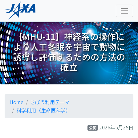
【MHU-11】神経系の操作に
より人工冬眠を宇宙で動物に
誘導し評価するための方法の
確立
Home
きぼう利用テーマ
科学利用（生命医科学）
2026年5月28日
公開