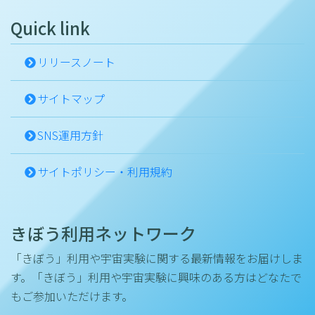
を行い、以下の点を比較・評価します。
Quick link
人工冬眠状態の誘導の可否と安定性
体温・代謝・心拍などの生理指標の変
リリースノート
化
神経活動や脳機能の変化
サイトマップ
宇宙環境が人工冬眠に与える影響
SNS運用方針
また、人工冬眠からの回復過程も詳細に解析
し、安全性や可逆性（元に戻る性質）につい
サイトポリシー・利用規約
ても評価します。
これにより、「宇宙環境下でも人工冬眠を安
きぼう利用ネットワーク
定して誘導できるか」という根本的な問いに
答えるとともに、その制御メカニズムの理解
「きぼう」利用や宇宙実験に関する最新情報をお届けしま
を深めます。
す。「きぼう」利用や宇宙実験に興味のある方はどなたで
もご参加いただけます。