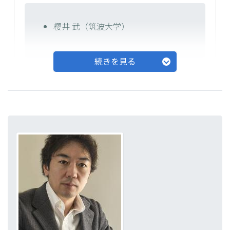
櫻井 武（筑波大学）
続きを見る
研究分担者
砂川 玄志郎 （理化学研究所）
齊藤 夕貴 （筑波大学）
征矢 晋吾 （筑波大学）
平野 有沙 （筑波大学）
Yoan Cherasse（筑波大学）