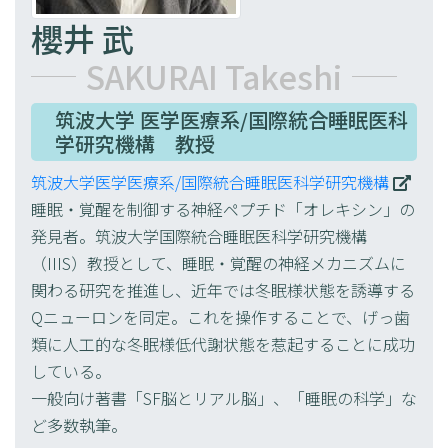
要旨
櫻井 武
SAKURAI Takeshi
本研究では、脳の特定の神経細胞を操作する
ことで、動物に「人工冬眠」と呼ばれる低体
筑波大学 医学医療系/国際統合睡眠医科
温・低代謝状態を誘導し、その仕組みを明ら
学研究機構 教授
かにすることを目的としています。 冬眠は
筑波大学医学医療系/国際統合睡眠医科学研究機構
一部の動物に見られる特殊な生理状態であ
睡眠・覚醒を制御する神経ペプチド「オレキシン」の
り、体温や代謝を大きく低下させることで、
発見者。筑波大学国際統合睡眠医科学研究機構
厳しい環境を生き延びる戦略です。近年、こ
（IIIS）教授として、睡眠・覚醒の神経メカニズムに
のような状態を人工的に誘導できることが明
関わる研究を推進し、近年では冬眠様状態を誘導する
らかになり、医療や宇宙探査への応用が期待
Qニューロンを同定。これを操作することで、げっ歯
されています。
類に人工的な冬眠様低代謝状態を惹起することに成功
特に宇宙環境では、微小重力や宇宙放射線な
している。
どのストレスが生体に与える影響が大きく、
一般向け著書「SF脳とリアル脳」、「睡眠の科学」な
長期滞在における健康維持が重要な課題とな
ど多数執筆。
っています。本研究では、宇宙という特殊環