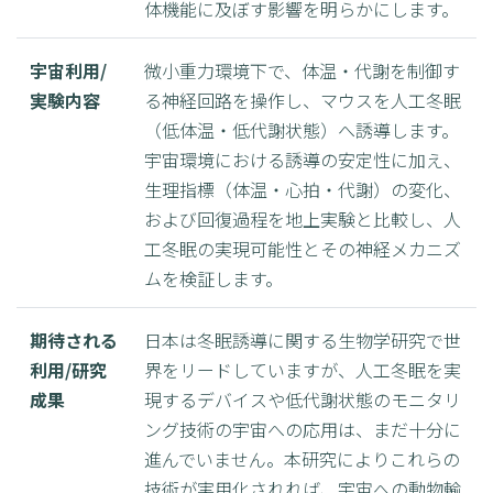
体機能に及ぼす影響を明らかにします。
宇宙利用/
微小重力環境下で、体温・代謝を制御す
実験内容
る神経回路を操作し、マウスを人工冬眠
（低体温・低代謝状態）へ誘導します。
宇宙環境における誘導の安定性に加え、
生理指標（体温・心拍・代謝）の変化、
および回復過程を地上実験と比較し、人
工冬眠の実現可能性とその神経メカニズ
ムを検証します。
期待される
日本は冬眠誘導に関する生物学研究で世
利用/研究
界をリードしていますが、人工冬眠を実
成果
現するデバイスや低代謝状態のモニタリ
ング技術の宇宙への応用は、まだ十分に
進んでいません。本研究によりこれらの
技術が実用化されれば、宇宙への動物輸