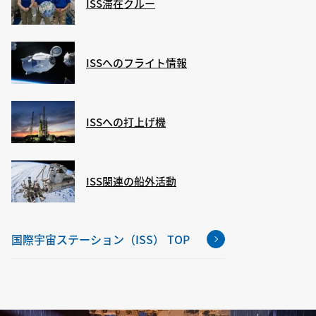
ISS滞在クルー
ISSへのフライト情報
ISSへの打上げ機
ISS関連の船外活動
国際宇宙ステーション（ISS） TOP