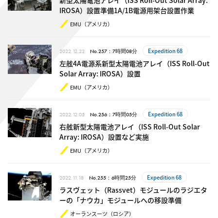
新型太陽電池アレイ（ISS Roll-Out Solar Array:
IROSA）設置準備1A/1B電源用架台設置作業
EMU（アメリカ）
Expedition 68
2022.12.22
No.257：7時間08分
左舷4A電源系新型太陽電池アレイ（ISS Roll-Out
Solar Array: IROSA）設置
EMU（アメリカ）
Expedition 68
2022.12.05
No.256：7時間05分
右舷新型太陽電池アレイ（ISS Roll-Out Solar
Array: IROSA）設置など実施
EMU（アメリカ）
Expedition 68
2022.11.18
No.255：6時間25分
ラスヴェット（Rassvet）モジュールのラジエタ
ーの「ナウカ」モジュールへの移設準備
オーランスーツ（ロシア）