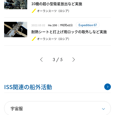
10機の超小型衛星放出など実施
オーランスーツ（ロシア）
Expedition 67
2022.05.02
No.250：7時間42分
耐熱シートと打上げ用ロックの取外しなど実施
オーランスーツ（ロシア）
3 / 5
ISS関連の船外活動