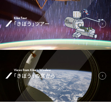
Kibo Tour
「きぼう」ツアー
Views from Kibo’s Window
「きぼう」の窓から