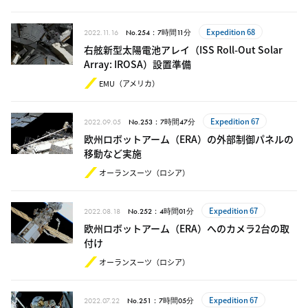
Expedition 68
2022.11.16
No.254：7時間11分
右舷新型太陽電池アレイ（ISS Roll-Out Solar
Array: IROSA）設置準備
EMU（アメリカ）
Expedition 67
2022.09.05
No.253：7時間47分
欧州ロボットアーム（ERA）の外部制御パネルの
移動など実施
オーランスーツ（ロシア）
Expedition 67
2022.08.18
No.252：4時間01分
欧州ロボットアーム（ERA）へのカメラ2台の取
付け
オーランスーツ（ロシア）
Expedition 67
2022.07.22
No.251：7時間05分