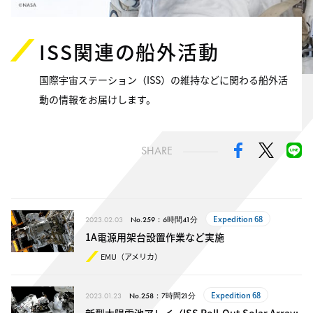
ISS関連の船外活動
国際宇宙ステーション（ISS）の維持などに関わる船外活
動の情報をお届けします。
SHARE
Expedition 68
2023.02.03
No.259：6時間41分
1A電源用架台設置作業など実施
EMU（アメリカ）
Expedition 68
2023.01.23
No.258：7時間21分