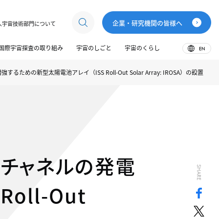
企業・研究機関の皆様へ
人宇宙技術部門について
国際宇宙探査の取り組み
宇宙のしごと
宇宙のくらし
EN
の新型太陽電池アレイ（ISS Roll-Out Solar Array: IROSA）の設置
力チャネルの発電
SHARE
ll-Out