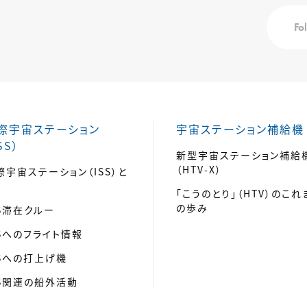
Fo
際宇宙ステーション
宇宙ステーション補給機
SS）
新型宇宙ステーション補給
（HTV-X）
際宇宙ステーション（ISS）と
「こうのとり」（HTV）のこれ
の歩み
SS滞在クルー
SSへのフライト情報
SSへの打上げ機
SS関連の船外活動