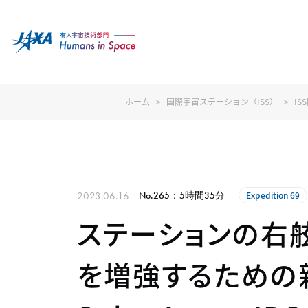
ホーム
国際宇宙ステーション（ISS）
I
2023.06.16
No.265：5時間35分
Expedition 69
ステーションの右舷
を増強するための新型