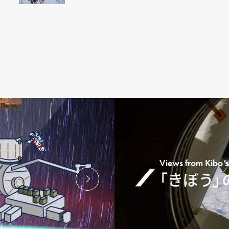
Views from Kibo
「きぼう」