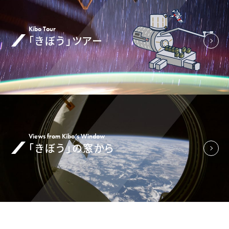
Kibo Tour
「きぼう」ツアー
Views from Kibo’s Window
「きぼう」の窓から