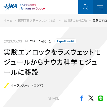
ホーム
国際宇宙ステーション（ISS）
ISS関連の船外活動
実験エアロ
2023.05.03
No.262：7時間11分
Expedition 69
実験エアロックをラスヴェットモ
ジュールからナウカ科学モジュ
ールに移設
オーランスーツ（ロシア）
SHARE