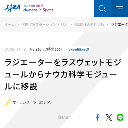
ホーム
国際宇宙ステーション（ISS）
ISS関連の船外活動
ラジエータ
2023.04.19
No.260：7時間55分
Expedition 69
ラジエーターをラスヴェットモジ
ュールからナウカ科学モジュー
ルに移設
オーランスーツ（ロシア）
SHARE