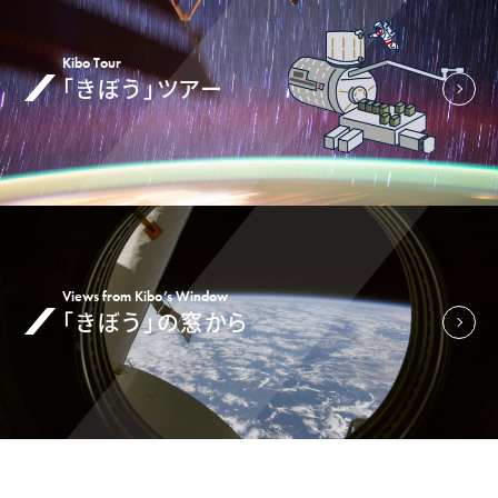
Kibo Tour
「きぼう」ツアー
Views from Kibo’s Window
「きぼう」の窓から