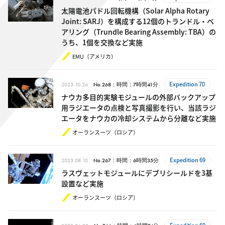
太陽電池パドル回転機構（Solar Alpha Rotary
Joint: SARJ）を構成する12個のトランドル・ベ
アリング（Trundle Bearing Assembly: TBA）の
うち、1個を交換など実施
EMU（アメリカ）
Expedition 70
2023.10.26
No.268：時間：7時間41分
ナウカ多目的実験モジュールの外部バックアップ
用ラジエータの点検と写真撮影を行い、当該ラジ
エータをナウカの冷却システムから分離など実施
オーランスーツ（ロシア）
Expedition 69
2023.08.10
No.267：時間：6時間35分
ラスヴェットモジュールにデブリシールドを3基
設置など実施
オーランスーツ（ロシア）