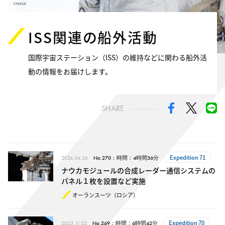
ISS関連の船外活動
国際宇宙ステーション（ISS）の維持などに関わる船外活
動の情報をお届けします。
SHARE
Expedition 71
2024.04.26
No.270：時間：4時間36分
ナウカモジュールの合成レーダー通信システムの
パネル１枚を設置など実施
オーランスーツ（ロシア）
Expedition 70
2023.11.02
No.269：時間：6時間42分