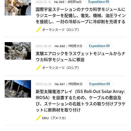
Expedition 69
2023.05.12
No.263：5時間14分
国際宇宙ステーションのナウカ科学モジュールに
ラジエーターを配備し、電気、機械、油圧ライン
を接続し、一対の冷却ループに冷却剤を充填する
オーランスーツ（ロシア）
Expedition 69
2023.05.03
No.262：7時間11分
実験エアロックをラスヴェットモジュールからナ
ウカ科学モジュールに移設
オーランスーツ（ロシア）
Expedition 69
2023.04.28
No.261：7時間01分
新型太陽電池アレイ（ISS Roll-Out Solar Array:
IROSA）を設置するための、ケーブルの敷設及
び、ステーションの右舷トラスの取り付けブラケ
ットに断熱材を取り付け
EMU（アメリカ）