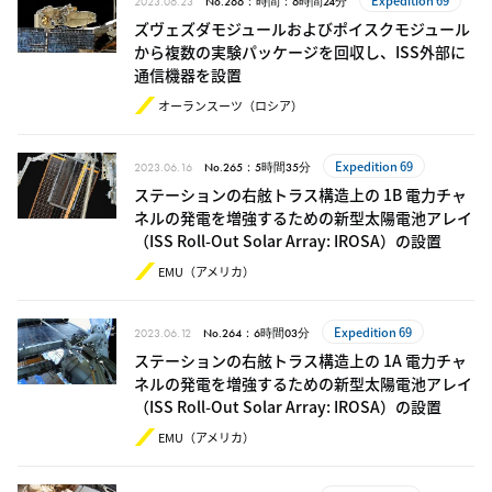
Expedition 69
2023.06.23
No.266：時間：6時間24分
ズヴェズダモジュールおよびポイスクモジュール
から複数の実験パッケージを回収し、ISS外部に
通信機器を設置
オーランスーツ（ロシア）
Expedition 69
2023.06.16
No.265：5時間35分
ステーションの右舷トラス構造上の 1B 電力チャ
ネルの発電を増強するための新型太陽電池アレイ
（ISS Roll-Out Solar Array: IROSA）の設置
EMU（アメリカ）
Expedition 69
2023.06.12
No.264：6時間03分
ステーションの右舷トラス構造上の 1A 電力チャ
ネルの発電を増強するための新型太陽電池アレイ
（ISS Roll-Out Solar Array: IROSA）の設置
EMU（アメリカ）