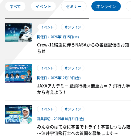
すべて
イベント
セミナー
オンライン
シ
イベント
オンライン
開催日：2026年1月15日(木)
Crew‑11帰還に伴うNASAからの番組配信のお知
らせ
イベント
オンライン
開催日：2025年12月19日(金)
JAXAアカデミー 紙飛行機×無重力＝？ 飛行力学
から考えよう！
イベント
オンライン
募集締切：2025年10月31日(金)
みんなのはてなに宇宙でトライ！宇宙しつもん箱
～油井宇宙飛行士への質問を募集します～