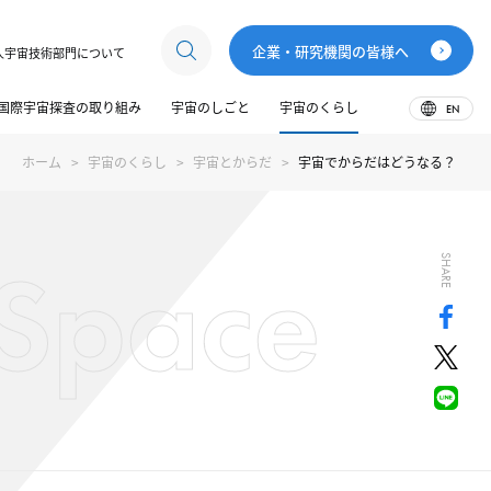
企業・研究機関の皆様へ
人宇宙技術部門について
国際宇宙探査の取り組み
宇宙のしごと
宇宙のくらし
EN
ホーム
宇宙のくらし
宇宙とからだ
宇宙でからだはどうなる？
n Space
SHARE