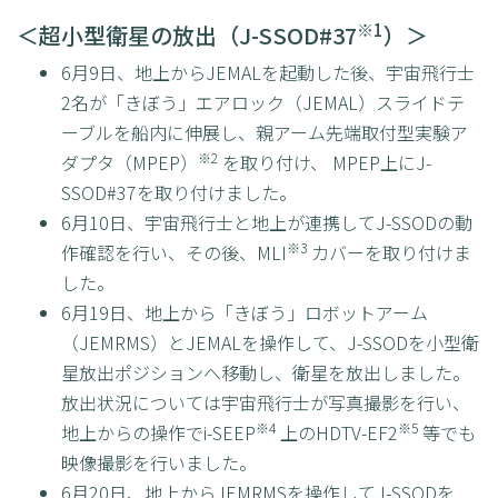
※1
＜超小型衛星の放出（J-SSOD#37
）＞
6月9日、地上からJEMALを起動した後、宇宙飛行士
2名が「きぼう」エアロック（JEMAL）スライドテ
ーブルを船内に伸展し、親アーム先端取付型実験ア
※2
ダプタ（MPEP）
を取り付け、 MPEP上にJ-
SSOD#37を取り付けました。
6月10日、宇宙飛行士と地上が連携してJ-SSODの動
※3
作確認を行い、その後、MLI
カバーを取り付けま
した。
6月19日、地上から「きぼう」ロボットアーム
（JEMRMS）とJEMALを操作して、J-SSODを小型衛
星放出ポジションへ移動し、衛星を放出しました。
放出状況については宇宙飛行士が写真撮影を行い、
※4
※5
地上からの操作でi-SEEP
上のHDTV-EF2
等でも
映像撮影を行いました。
6月20日、地上からJEMRMSを操作してJ-SSODを