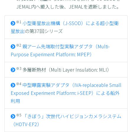
JEMAL内へ搬入した後、JEMALを遮断しました。
※1
小型衛星放出機構（J-SSOD）による超小型衛
星放出
の第37回シリーズ
※2
親アーム先端取付型実験アダプタ（Multi-
Purpose Experiment Platform: MPEP）
※3
多層断熱材（Multi Layer Insulation: MLI）
※4
中型曝露実験アダプタ（IVA-replaceable Small
Exposed Experiment Platform: i-SEEP）による船外
利用
※5
「きぼう」次世代ハイビジョンカメラシステム
（HDTV-EF2）