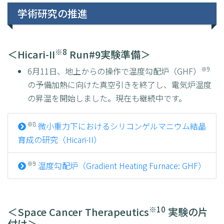
学術研究の推進
※8
＜Hicari-II
Run#9実験準備＞
※9
6月11日、地上からの操作で温度勾配炉（GHF）
の予備加熱に向けた真空引きを終了し、電気炉温度
の昇温を開始しました。現在も継続中です。
※8
微小重力下におけるシリコンゲルマニウム結晶
育成の研究（Hicari-II）
※9
温度勾配炉（Gradient Heating Furnace: GHF）
※10
＜Space Cancer Therapeutics
実験の片
付け＞