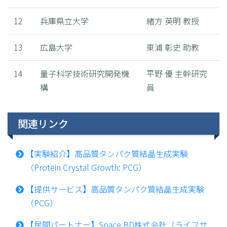
12
兵庫県立大学
緒方 英明 教授
13
広島大学
東浦 彰史 助教
14
量子科学技術研究開発機
平野 優 主幹研究
構
員
関連リンク
【実験紹介】高品質タンパク質結晶生成実験
（Protein Crystal Growth: PCG）
【提供サービス】高品質タンパク質結晶生成実験
（PCG）
【民間パートナー】Space BD株式会社（ライフサ