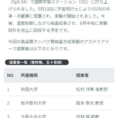
（SpX-34）で国際宇宙ステーション（ISS）に打ち上
げられました。5月18日に宇宙飛行士によりISS内の冷
凍・冷蔵庫に設置され、実験が開始されました。今
後、温度制御しながら結晶成長させ、6月中旬に実験
試料を地上に回収する予定です。
今回の高品質タンパク質結晶生成実験のアカデミアテ
ーマ提案者は以下のとおりです。
提案者一覧（敬称略、五十音順）
NO.
所属機関
提案者
1
秋田大学
松村 洋寿 准教授
2
岩手医科大学
阪本 泰光 教授
3
大阪大谷大学
中林 誠 助教