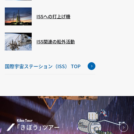
ISSへの打上げ機
ISS関連の船外活動
国際宇宙ステーション（ISS） TOP
Kibo Tour
「きぼう」ツアー