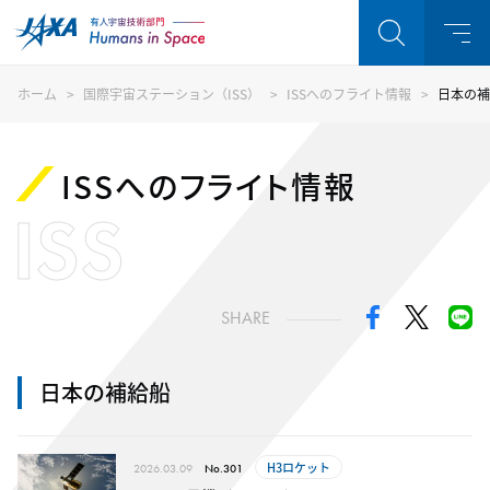
ホーム
国際宇宙ステーション（ISS）
ISSへのフライト情報
日本の補
ISSへのフライト情報
ISS
SHARE
日本の補給船
H3ロケット
2026.03.09
No.301