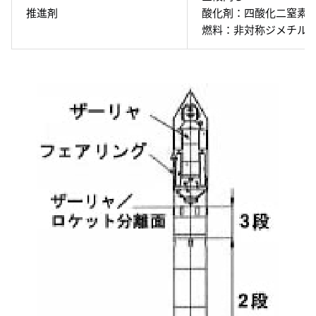
推進剤
酸化剤：四酸化二窒素（
燃料：非対称ジメチルヒ