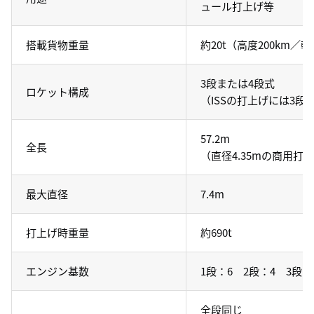
ュール打上げ等
搭載貨物重量
約20t（高度200km／軌
3段または4段式
ロケット構成
（ISSの打上げには3段
57.2m
全長
（直径4.35mの商用
最大直径
7.4m
打上げ時重量
約690t
エンジン基数
1段：6 2段：4 3段：
全段同じ