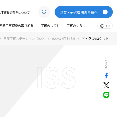
企業・研究機関の皆様へ
人宇宙技術部門について
国際宇宙探査の取り組み
宇宙のしごと
宇宙のくらし
EN
国際宇宙ステーション（ISS）
ISSへの打上げ機
アトラスVロケット
ISS
SHARE