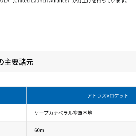
United Launch Alliance）が打上げを行っています。
の主要諸元
アトラスVロケット
ケープカナベラル空軍基地
60m