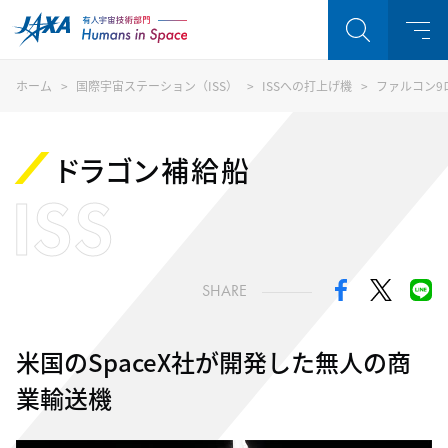
ホーム
国際宇宙ステーション（ISS）
ISSへの打上げ機
ファルコン9
ドラゴン補給船
ISS
SHARE
米国のSpaceX社が開発した無人の商
業輸送機