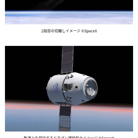
2段目の切離しイメージ ©SpaceX
軌道上を飛行するドラゴン補給船のイメージ ©SpaceX