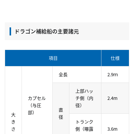
ドラゴン補給船の主要諸元
項目
仕様
全長
2.9ｍ
上部ハッ
カプセル
チ側（内
2.4m
（与圧
径）
直
部）
大
径
き
トランク
さ
側（曝露
3.6m