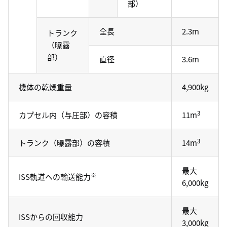
部）
全長
2.3m
トランク
（曝露
部）
直径
3.6m
機体の乾燥重量
4,900kg
3
カプセル内（与圧部）の容積
11m
3
トランク（曝露部）の容積
14m
最大
※
ISS軌道への輸送能力
6,000kg
最大
ISSからの回収能力
3,000kg