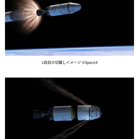
1段目の切離しイメージ ©SpaceX