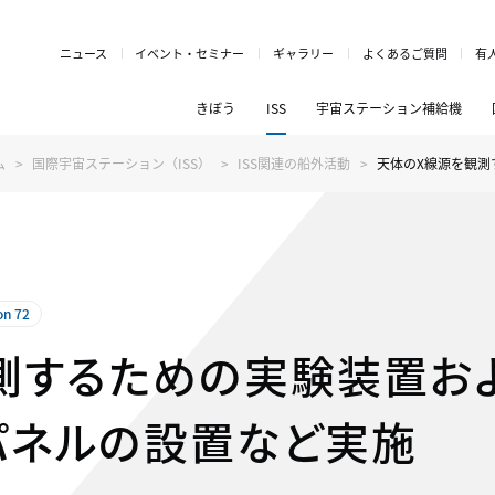
ニュース
イベント・セミナー
ギャラリー
よくあるご質問
有
きぼう
ISS
宇宙ステーション補給機
ム
国際宇宙ステーション（ISS）
ISS関連の船外活動
天体のX線源を観測
on 72
測するための実験装置お
パネルの設置など実施