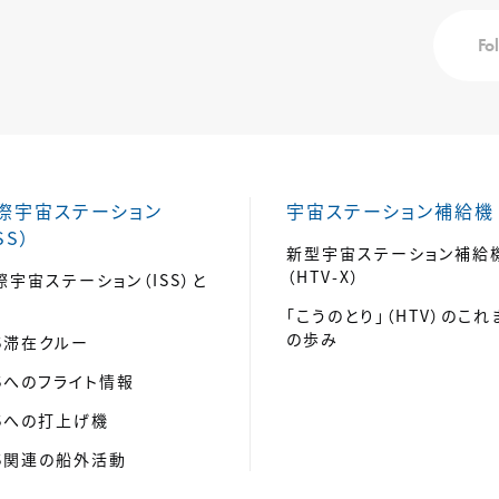
Fo
際宇宙ステーション
宇宙ステーション補給機
SS）
新型宇宙ステーション補給
（HTV-X）
際宇宙ステーション（ISS）と
「こうのとり」（HTV）のこれ
の歩み
SS滞在クルー
SSへのフライト情報
SSへの打上げ機
SS関連の船外活動