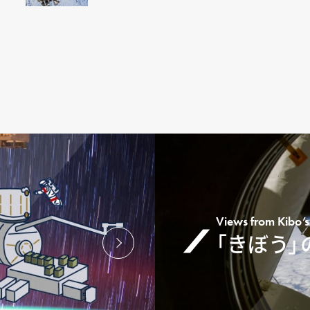
Views from Kibo
「きぼう」