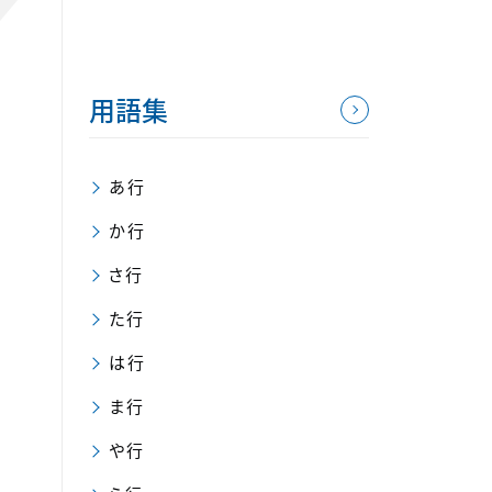
用語集
あ行
か行
さ行
た行
は行
ま行
や行