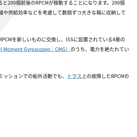
と200個前後のRPCMが稼動することになります。200個
配線や供給効率などを考慮して数個ずつ大きな箱に収納して
RPCMを新しいものに交換し、ISSに設置されている4基の
ment Gyroscopes：CMG）
のうち、電力を絶たれてい
23）ミッションでの船外活動でも、
トラス
上の故障したRPCMの