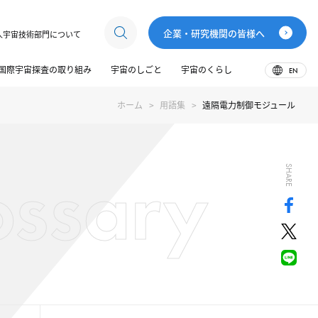
企業・研究機関の皆様へ
人宇宙技術部門について
国際宇宙探査の取り組み
宇宙のしごと
宇宙のくらし
EN
ホーム
用語集
遠隔電力制御モジュール
ossary
SHARE