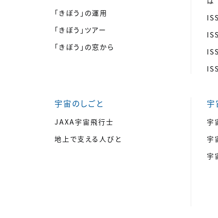
は
「きぼう」の運用
I
「きぼう」ツアー
I
「きぼう」の窓から
I
I
宇宙のしごと
宇
JAXA宇宙飛行士
宇
地上で支える人びと
宇
宇