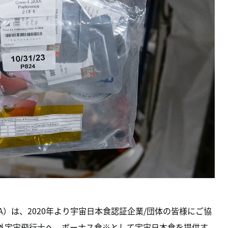
A）は、2020年より宇宙日本食認証企業/団体の皆様にご協
海外宇宙飛行士へ、ボーナス食※として宇宙日本食を提供す