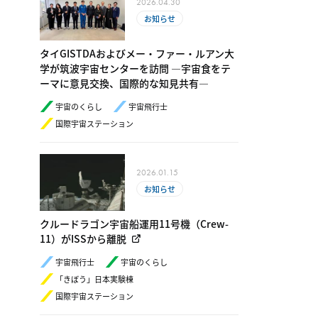
2026.04.30
お知らせ
タイGISTDAおよびメー・ファー・ルアン大
学が筑波宇宙センターを訪問 ―宇宙食をテ
ーマに意見交換、国際的な知見共有―
宇宙のくらし
宇宙飛行士
国際宇宙ステーション
2026.01.15
お知らせ
クルードラゴン宇宙船運用11号機（Crew-
11）がISSから離脱
宇宙飛行士
宇宙のくらし
「きぼう」日本実験棟
国際宇宙ステーション