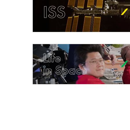
ISS
Life
in Space