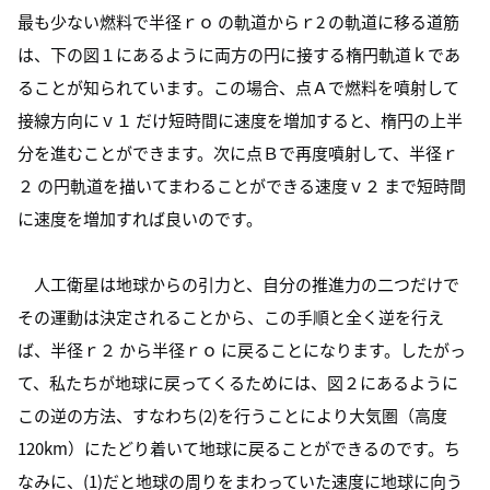
最も少ない燃料で半径ｒｏ の軌道からｒ2 の軌道に移る道筋
は、下の図１にあるように両方の円に接する楕円軌道ｋであ
ることが知られています。この場合、点Ａで燃料を噴射して
接線方向にｖ１ だけ短時間に速度を増加すると、楕円の上半
分を進むことができます。次に点Ｂで再度噴射して、半径ｒ
２ の円軌道を描いてまわることができる速度ｖ２ まで短時間
に速度を増加すれば良いのです。
人工衛星は地球からの引力と、自分の推進力の二つだけで
その運動は決定されることから、この手順と全く逆を行え
ば、半径ｒ２ から半径ｒｏ に戻ることになります。したがっ
て、私たちが地球に戻ってくるためには、図２にあるように
この逆の方法、すなわち(2)を行うことにより大気圏（高度
120km）にたどり着いて地球に戻ることができるのです。ち
なみに、(1)だと地球の周りをまわっていた速度に地球に向う