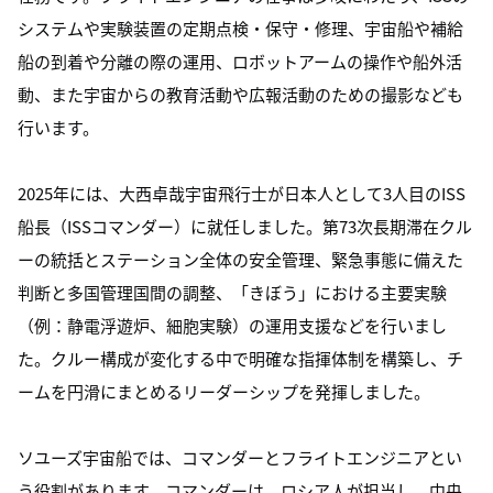
システムや実験装置の定期点検・保守・修理、宇宙船や補給
船の到着や分離の際の運用、ロボットアームの操作や船外活
動、また宇宙からの教育活動や広報活動のための撮影なども
行います。
2025年には、大西卓哉宇宙飛行士が日本人として3人目のISS
船長（ISSコマンダー）に就任しました。第73次長期滞在クル
ーの統括とステーション全体の安全管理、緊急事態に備えた
判断と多国管理国間の調整、「きぼう」における主要実験
（例：静電浮遊炉、細胞実験）の運用支援などを行いまし
た。クルー構成が変化する中で明確な指揮体制を構築し、チ
ームを円滑にまとめるリーダーシップを発揮しました。
ソユーズ宇宙船では、コマンダーとフライトエンジニアとい
う役割があります。コマンダーは、ロシア人が担当し、中央