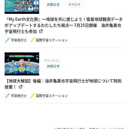
お知らせ
イベント
『My Earth文化祭』～地球を共に感じよう！衛星地球観測データ
がアップデートするわたしたち視点～ 7月25日開催 油井亀美也
宇宙飛行士も参加
宇宙飛行士
国際宇宙ステーション
2026.06.22
お知らせ
【地球大解説】後編｜油井亀美也宇宙飛行士が地球について特別
授業！
宇宙飛行士
国際宇宙ステーション