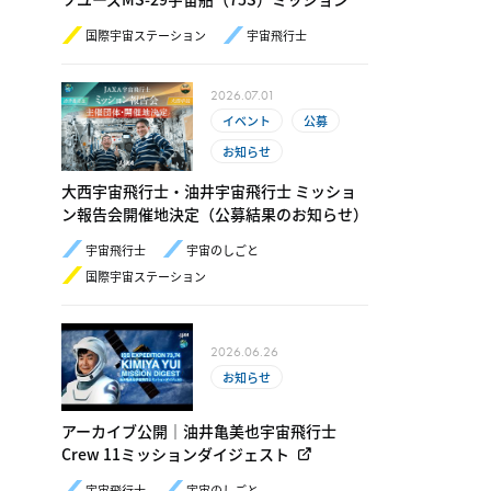
国際宇宙ステーション
宇宙飛行士
2026.07.01
イベント
公募
お知らせ
大西宇宙飛行士・油井宇宙飛行士 ミッショ
ン報告会開催地決定（公募結果のお知らせ）
宇宙飛行士
宇宙のしごと
国際宇宙ステーション
2026.06.26
お知らせ
アーカイブ公開｜油井亀美也宇宙飛行士
Crew 11ミッションダイジェスト
宇宙飛行士
宇宙のしごと