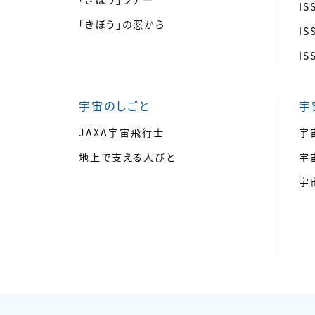
I
「きぼう」の窓から
I
I
宇宙のしごと
宇
JAXA宇宙飛行士
宇
地上で支える人びと
宇
宇