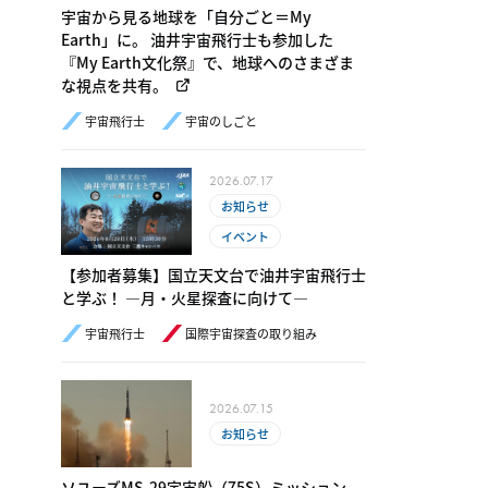
宇宙から見る地球を「自分ごと＝My
Earth」に。 油井宇宙飛行士も参加した
『My Earth文化祭』で、地球へのさまざま
な視点を共有。
宇宙飛行士
宇宙のしごと
2026.07.17
お知らせ
イベント
【参加者募集】国立天文台で油井宇宙飛行士
と学ぶ！ ―月・火星探査に向けて―
宇宙飛行士
国際宇宙探査の取り組み
2026.07.15
お知らせ
ソユーズMS-29宇宙船（75S）ミッション