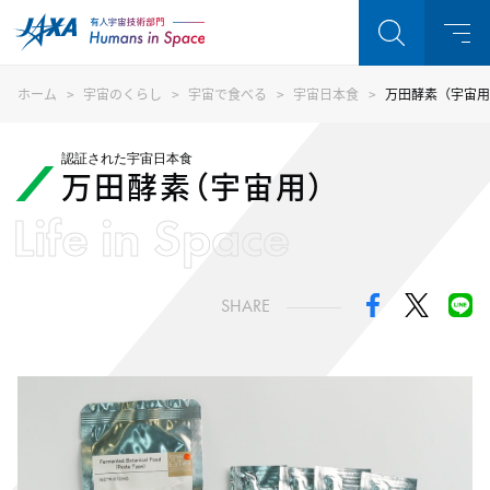
ホーム
宇宙のくらし
宇宙で食べる
宇宙日本食
万田酵素（宇宙用
認証された宇宙日本食
万田酵素（宇宙用）
Life in Space
SHARE