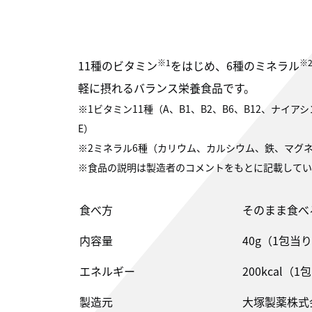
※1
※
11種のビタミン
をはじめ、6種のミネラル
軽に摂れるバランス栄養食品です。
※1ビタミン11種（A、B1、B2、B6、B12、ナイ
E）
※2ミネラル6種（カリウム、カルシウム、鉄、マグ
※食品の説明は製造者のコメントをもとに記載してい
食べ方
そのまま食べ
内容量
40g（1包当
エネルギー
200kcal（
製造元
大塚製薬株式