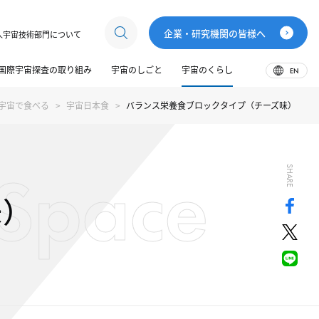
企業・研究機関の皆様へ
人宇宙技術部門について
国際宇宙探査の取り組み
宇宙のしごと
宇宙のくらし
EN
宇宙で食べる
宇宙日本食
バランス栄養食ブロックタイプ（チーズ味）
n Space
SHARE
）