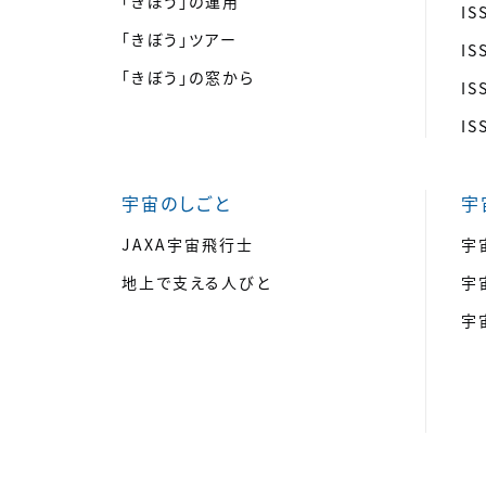
「きぼう」の運用
I
「きぼう」ツアー
I
「きぼう」の窓から
I
I
宇宙のしごと
宇
JAXA宇宙飛行士
宇
地上で支える人びと
宇
宇