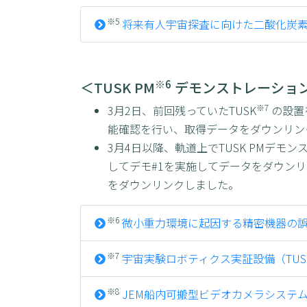
※5
将来有⼈宇宙探査に向けた⼆酸化炭素除去の軌道上
※6
＜TUSK PM
デモンストレーショ
※7
3月2日、前回残っていたTUSK
の設置を
能確認を行い、取得データをダウンリン
3月4日以降、軌道上でTUSK PMデ
してデモ#1を実施してデータをダウンリ
をダウンリンクしました。
※6
微小重力環境に起因する精密機器の誤差
※7
宇宙実験ロボティクス実証設備（TUS
※8
JEM船内可搬型ビデオカメラシステム実証2号機（I