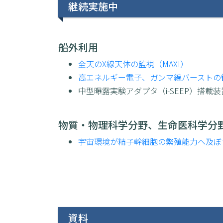
継続実施中
船外利用
全天のX線天体の監視（MAXI）
高エネルギー電子、ガンマ線バーストの観
中型曝露実験アダプタ（i-SEEP）搭
物質・物理科学分野、生命医科学分
宇宙環境が精子幹細胞の繁殖能力へ及ぼす影響の
資料