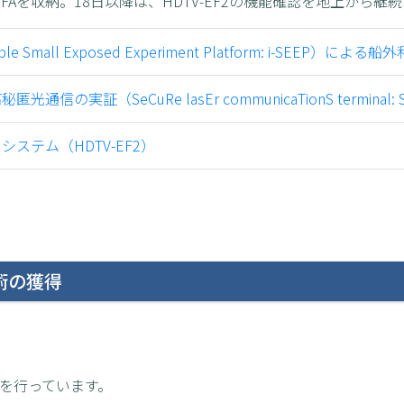
SFAを収納。18日以降は、HDTV‑EF2の機能確認を地上から継
Small Exposed Experiment Platform: i-SEEP）による船
証（SeCuRe lasEr communicaTionS terminal: S
ステム（HDTV-EF2）
術の獲得
証を行っています。