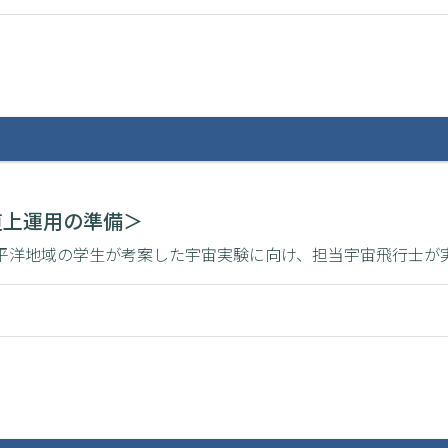
軌道上運用の準備＞
・太平洋地域の学生が考案した宇宙実験に向け、担当宇宙飛行士が