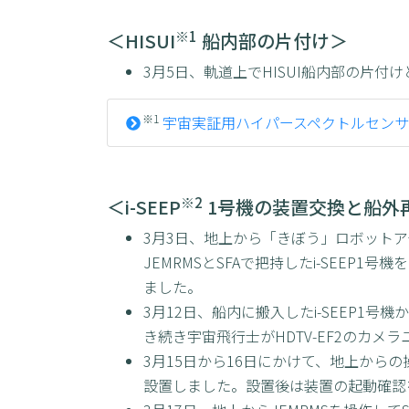
※1
＜HISUI
船内部の片付け＞
3月5日、軌道上でHISUI船内部の片付
※1
宇宙実証用ハイパースペクトルセンサ（Hypers
※2
＜i-SEEP
1号機の装置交換と船外
3月3日、地上から「きぼう」ロボットアー
JEMRMSとSFAで把持したi-SEEP
ました。
3月12日、船内に搬入したi-SEEP1号機
き続き宇宙飛行士がHDTV‑EF2のカメ
3月15日から16日にかけて、地上からの操
設置しました。設置後は装置の起動確認