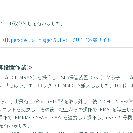
けとHDD取り外しを行いました。
pectral Imager SUIte: HISUI）*外部サイト
再設置作業＞
ム（JEMRMS）を操作し、SFA保管装置（SSE）から子アー
1号機を、「きぼう」エアロック（JEMAL）へ搬入しました。10日
※3
※
から、宇宙飛行士がSeCRETS
を取り外し、続いてHDTV‑EF2
ラユニットを交換し、その後、地上からの操作でJEMALを減圧し
作でJEMRMS・SFA・JEMALを連携して操作し、i-SEEP1
を行いました。