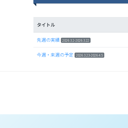
タイトル
先週の実績
2​0​26.​3.2-​2​0​26.​3.22
今週・来週の予定
​2​0​26.3.23-​2​0​26.4.5