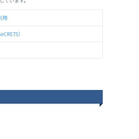
続しています。
外利用
eCRETS）