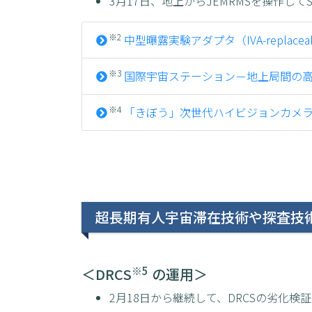
3月17日、地上からJEMRMSを操作して
※2
中型曝露実験アダプタ（IVA-replaceable 
※3
国際宇宙ステーション－地上局間の高秘匿光通信の実
※4
「きぼう」次世代ハイビジョンカメラシ
超長期有人宇宙滞在技術や探査技
※5
＜DRCS
の運用＞
2月18日から継続して、DRCSの劣化検