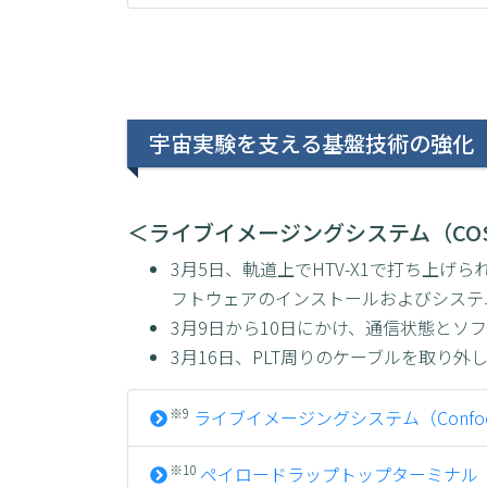
宇宙実験を支える基盤技術の強化
＜ライブイメージングシステム（COS
3月5日、軌道上でHTV-X1で打ち上げられ
フトウェアのインストールおよびシステ
3月9日から10日にかけ、通信状態とソ
3月16日、PLT周りのケーブルを取り外
※9
ライブイメージングシステム（Confocal Sp
※10
ペイロードラップトップターミナル（