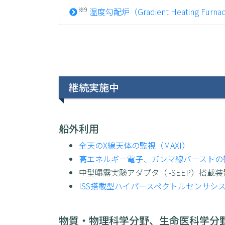
※9
温度勾配炉（Gradient Heating Furna
継続実施中
船外利用
全天のX線天体の監視（MAXI）
高エネルギー電子、ガンマ線バーストの観
中型曝露実験アダプタ（i-SEEP）搭載
ISS搭載型ハイパースペクトルセンサシス
物質・物理科学分野、生命医科学分