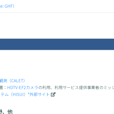
ce: GHF）
測（CALET）
装置：
HDTV-EF2カメラ
の利用、利用サービス提供事業者のミッ
テム（HISUI）*外部サイト
野、他