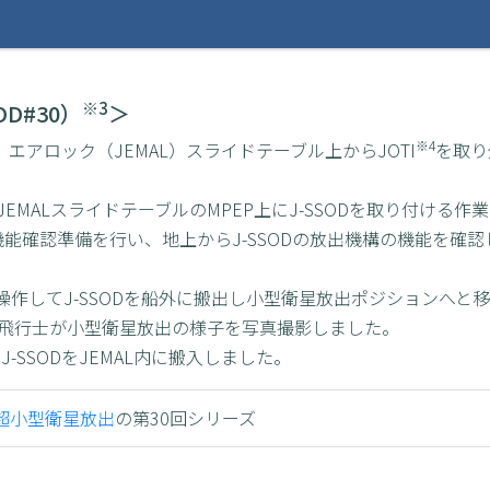
※3
D#30）
＞
※4
エアロック（JEMAL）スライドテーブル上からJOTI
を取り
JEMALスライドテーブルのMPEP上にJ-SSODを取り付ける作
機能確認準備を行い、地上からJ-SSODの放出機構の機能を確認
ALを操作してJ-SSODを船外に搬出し小型衛星放出ポジション
飛行士が小型衛星放出の様子を写真撮影しました。
J-SSODをJEMAL内に搬入しました。
る超小型衛星放出
の第30回シリーズ