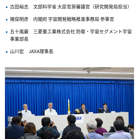
古田裕志 文部科学省 大臣官房審議官（研究開発局担当）
猪俣明彦 内閣府 宇宙開発戦略推進事務局 参事官
五十嵐巖 三菱重工業株式会社 防衛・宇宙セグメント宇宙
事業部長
山川宏 JAXA理事長