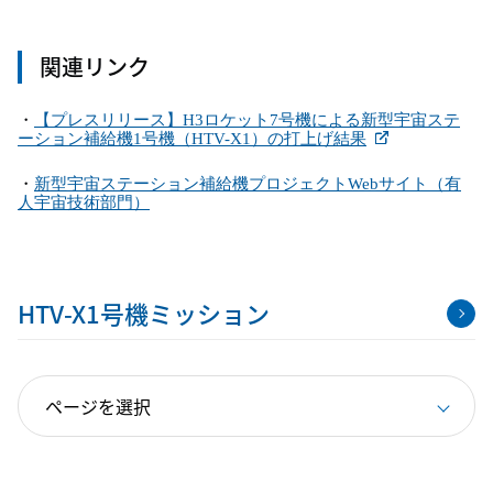
関連リンク
・
【プレスリリース】H3
ロケット7
号機による新型宇宙ステ
ーション補給機1
号機（HTV-X1
）の打上げ結果
・
新型宇宙ステーション補給機プロジェクトWeb
サイト（有
人宇宙技術部門）
HTV-X1号機ミッション