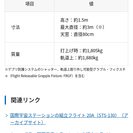
項目
値
高さ：約1.5m
寸法
最大直径：約3m（※）
天窓：直径80cm
打上げ時：約1,805kg
質量
軌道上：約1,880kg
※デブリ防護システムのシャッター、軌道上取り外し可能型グラプル・フィクスチ
ャ（Flight Releasable Grapple Fixture: FRGF）を含む
関連リンク
国際宇宙ステーションの組立フライト 20A（STS-130）（ア
ーカイブサイト）