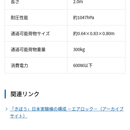
長さ
2.0m
耐圧性能
約1047hPa
通過可能荷物サイズ
約0.64×0.83×0.80m
通過可能荷物重量
300kg
消費電力
600W以下
関連リンク
「きぼう」日本実験棟の構成 －エアロック－（アーカイブ
サイト）