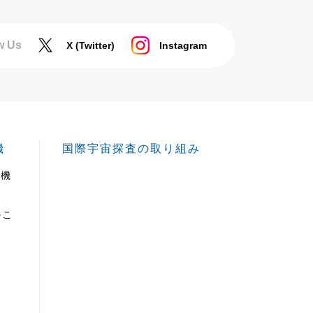
w Us
X (Twitter)
Instagram
機
国際宇宙探査の取り組み
給機
のこ