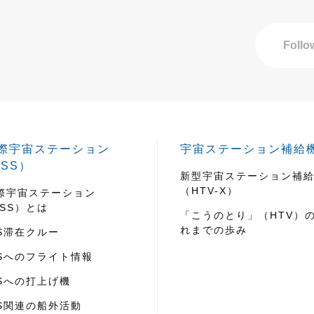
Follo
際宇宙ステーション
宇宙ステーション補給
ISS）
新型宇宙ステーション補
（HTV-X）
際宇宙ステーション
ISS）とは
「こうのとり」（HTV）
れまでの歩み
SS滞在クルー
SSへのフライト情報
SSへの打上げ機
SS関連の船外活動