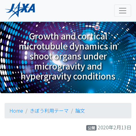
Growth and cortical
microtubule dynamics in
shoot organs under
microgravity and
hypergravity conditions
Home
きぼう利用テーマ
論文
2020年2月13日
公開