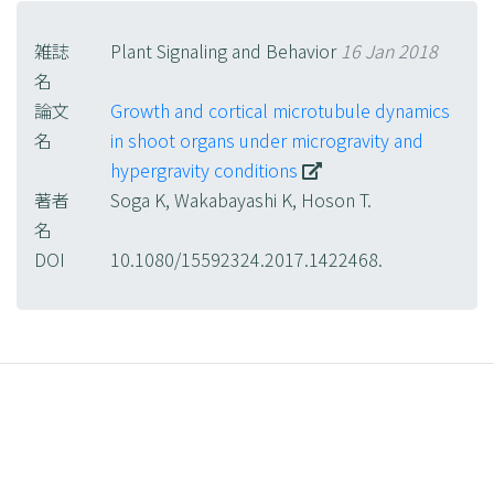
雑誌
Plant Signaling and Behavior
16 Jan 2018
名
論文
Growth and cortical microtubule dynamics
名
in shoot organs under microgravity and
hypergravity conditions
著者
Soga K, Wakabayashi K, Hoson T.
名
DOI
10.1080/15592324.2017.1422468.