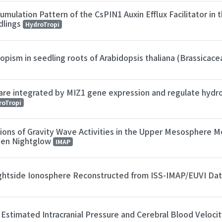
mulation Pattern of the CsPIN1 Auxin Efflux Facilitator in
dlings
HydroTropi
pism in seedling roots of Arabidopsis thaliana (Brassicac
g are integrated by MIZ1 gene expression and regulate hydr
roTropi
tions of Gravity Wave Activities in the Upper Mesosphere 
gen Nightglow
IMAP
Nightside Ionosphere Reconstructed from ISS-IMAP/EUVI Da
 Estimated Intracranial Pressure and Cerebral Blood Veloci