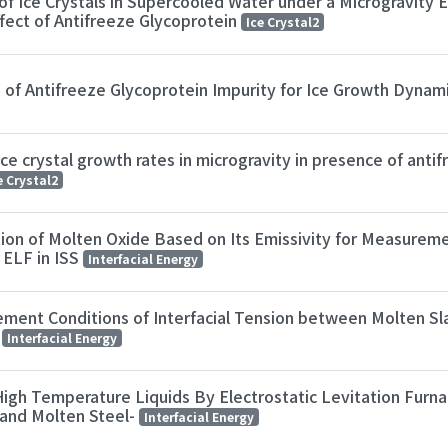
f Ice Crystals in Supercooled Water under a Microgravity 
fect of Antifreeze Glycoprotein
Ice Crystal2
 of Antifreeze Glycoprotein Impurity for Ice Growth Dynam
 ice crystal growth rates in microgravity in presence of anti
e Crystal2
ion of Molten Oxide Based on Its Emissivity for Measurem
 ELF in ISS
Interfacial Energy
ement Conditions of Interfacial Tension between Molten Sl
S
Interfacial Energy
gh Temperature Liquids By Electrostatic Levitation Furnace
and Molten Steel-
Interfacial Energy