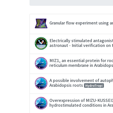
Granular flow experiment using ar
Electrically stimulated antagoni
astronaut - Initial verification o
MIZ1, an essential protein for r
reticulum membrane in Arabidopsi
A possible involvement of autoph
Arabidopsis roots
HydroTropi
Overexpression of MIZU-KUSSEI1 e
hydrostimulated conditions in Ar