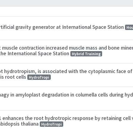
tificial gravity generator at International Space Station
Hou
st muscle contraction increased muscle mass and bone miner
n the International Space Station
Hybrid Training
oot hydrotropism, is associated with the cytoplasmic face o
s root cells
HydroTropi
agy in amyloplast degradation in columella cells during hy
nhances the root hydrotropic response by retaining cell v
abidopsis thaliana
HydroTropi