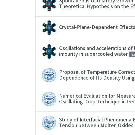
Spontaneous Oscillatory Growth o
Theoretical Hypothesis on the Ef
Crystal-Plane-Dependent Effects
Oscillations and accelerations of
impurity in supercooled water
Ic
Proposal of Temperature Correct
Dependence of Its Density Using
Numerical Evaluation for Measur
Oscillating Drop Technique in IS
Study of Interfacial Phenomena Hi
Tension between Molten Oxides 