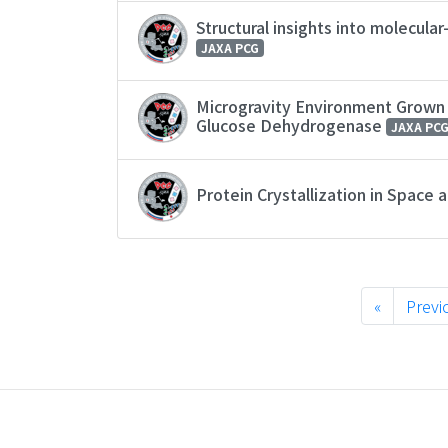
Structural insights into molecula
JAXA PCG
Microgravity Environment Grown C
Glucose Dehydrogenase
JAXA PC
Protein Crystallization in Space
«
Previ