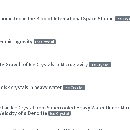
onducted in the Kibo of International Space Station
Ice Cry
der microgravity
Ice Crystal
 Growth of Ice Crystals in Microgravity
Ice Crystal
disk crystals in heavy water
Ice Crystal
 an Ice Crystal from Supercooled Heavy Water Under Micro
Velocity of a Dendrite
Ice Crystal