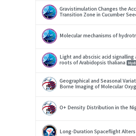
Gravistimulation Changes the Accu
Transition Zone in Cucumber See
Molecular mechanisms of hydrotro
Light and abscisic acid signallin
roots of Arabidopsis thaliana
Hyd
Geographical and Seasonal Varia
Borne Imaging of Molecular Oxy
O+ Density Distribution in the 
Long-Duration Spaceflight Alters