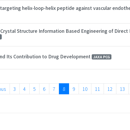
r-targeting helix-loop-helix peptide against vascular endoth
rystal Structure Information Based Engineering of Direct 
G
 and Its Contribution to Drug Development
JAXA PCG
ous
3
4
5
6
7
8
9
10
11
12
13