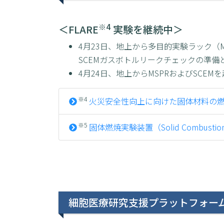
※4
＜FLARE
実験を継続中＞
4月23日、地上から多目的実験ラック（M
SCEMガスボトルリークチェックの準備
4月24日、地上からMSPRおよびSCE
※4
火災安全性向上に向けた固体材料の燃
※5
固体燃焼実験装置（Solid Combustion E
細胞医療研究支援プラットフォーム