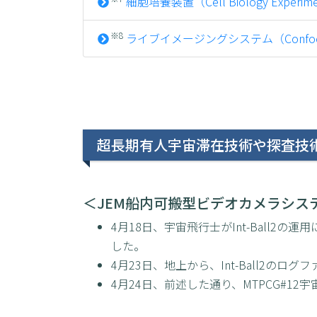
細胞培養装置（Cell Biology Experiment
※8
ライブイメージングシステム（Confocal Sp
超長期有人宇宙滞在技術や探査技
＜JEM船内可搬型ビデオカメラシステム
4月18日、宇宙飛行士がInt-Ball2の運
した。
4月23日、地上から、Int-Ball2の
4月24日、前述した通り、MTPCG#1