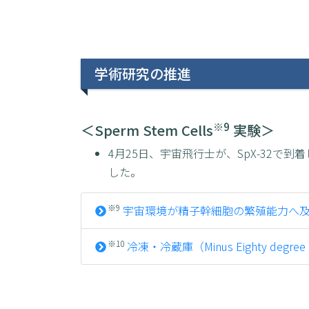
学術研究の推進
※9
＜Sperm Stem Cells
実験＞
4月25日、宇宙飛行士が、SpX-32で到着した
した。
※9
宇宙環境が精子幹細胞の繁殖能力へ及ぼす影
※10
冷凍・冷蔵庫（Minus Eighty degree Cels