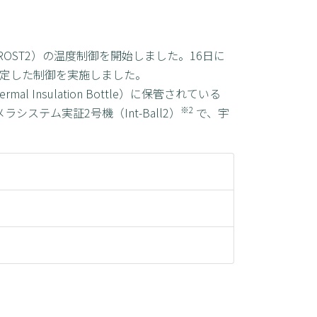
ROST2）の温度制御を開始しました。16日に
の安定した制御を実施しました。
nsulation Bottle）に保管されている
※2
ステム実証2号機（Int-Ball2）
で、宇
）