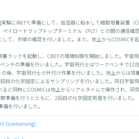
sensing実験に向けた準備として、加湿器に給水して細胞培養装置（C
、ペイロードラップトップターミナル（PLT）との間の通信確
として、手順の確認を行いました。また、地上からCOSMICを
胞培養ラックを起動し、CBEFの環境制御を開始しました。宇宙
ークベンチの準備を行いました。宇宙飛行士はワークベンチで12
。その後、宇宙飛行士が片付け作業を行いました。地上からは培
し1回目の化学固定によるサンプリングを行いました。同日宇宙
されると同時にCOSMICは地上からリアルタイムで操作され、
観察準備を行うとともに、2回目の化学固定処理を行いました。
察準備を行いました。
avisensing）