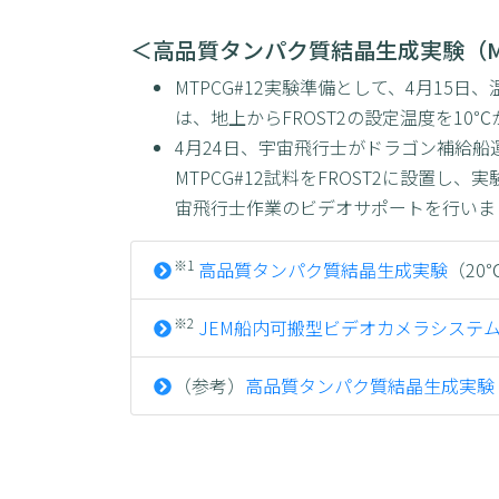
＜高品質タンパク質結晶生成実験（M
MTPCG#12実験準備として、4月15
は、地上からFROST2の設定温度を1
4月24日、宇宙飛行士がドラゴン補給船運用32
MTPCG#12試料をFROST2に設置し
宙飛行士作業のビデオサポートを行いまし
※1
高品質タンパク質結晶生成実験
（20℃）
※2
JEM船内可搬型ビデオカメラシステム実証2号機（I
（参考）
高品質タンパク質結晶生成実験（JA