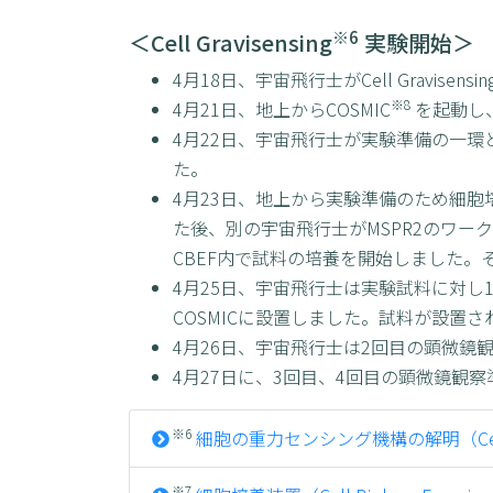
※6
＜Cell Gravisensing
実験開始＞
4月18日、宇宙飛行士がCell Gravi
※8
4月21日、地上からCOSMIC
を起動し
4月22日、宇宙飛行士が実験準備の一環
た。
4月23日、地上から実験準備のため細
た後、別の宇宙飛行士がMSPR2のワ
CBEF内で試料の培養を開始しました
4月25日、宇宙飛行士は実験試料に対
COSMICに設置しました。試料が設置
4月26日、宇宙飛行士は2回目の顕微鏡
4月27日に、3回目、4回目の顕微鏡観
※6
細胞の重⼒センシング機構の解明（Cell Gr
※7