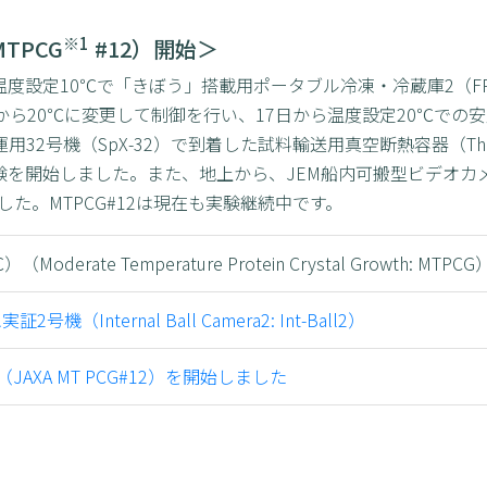
※1
TPCG
#12）開始＞
日、温度設定10℃で「きぼう」搭載用ポータブル冷凍・冷蔵庫2（F
0℃から20℃に変更して制御を行い、17日から温度設定20℃で
号機（SpX-32）で到着した試料輸送用真空断熱容器（Thermal I
、実験を開始しました。また、地上から、JEM船内可搬型ビデオカメラシ
た。MTPCG#12は現在も実験継続中です。
（Moderate Temperature Protein Crystal Growth: MTPCG
nternal Ball Camera2: Int-Ball2）
XA MT PCG#12）を開始しました