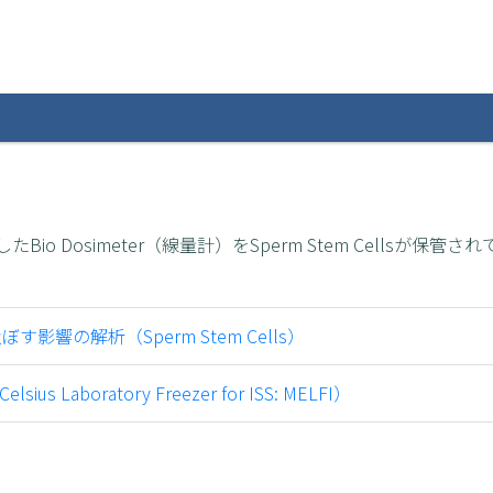
Bio Dosimeter（線量計）をSperm Stem Cellsが保管
響の解析（Sperm Stem Cells）
ius Laboratory Freezer for ISS: MELFI）