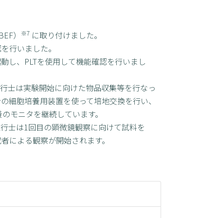
※7
BEF）
に取り付けました。
認を行いました。
起動し、PLTを使用して機能確認を行いまし
飛行士は実験開始に向けた物品収集等を行なっ
台の細胞培養用装置を使って培地交換を行い、
養のモニタを継続しています。
飛行士は1回目の顕微鏡観察に向けて試料を
研究者による観察が開始されます。