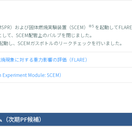
※5
SPR）および固体燃焼実験装置（SCEM）
を起動してFLA
として、SCEM配管上のバルブを閉じました。
Mを起動し、SCEMガスボトルのリークチェックを行いました。
焼現象に対する重力影響の評価（FLARE）
xperiment Module: SCEM）
（次期PF候補）