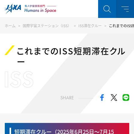
ホーム
国際宇宙ステーション（ISS）
ISS滞在クルー
これまでのIS
これまでのISS短期滞在クル
ー
ISS
SHARE
短期滞在クルー（2025年6月25日〜7月15