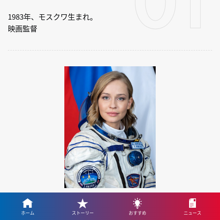
01
1983年、モスクワ生まれ。
映画監督
ロシア
ホーム
ストーリー
おすすめ
ニュース
ユリヤ・ペレシリド