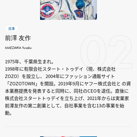
02
日本
前澤 友作
MAEZAWA Yusaku
1975年、千葉県⽣まれ。
1998年に有限会社スタート・トゥデイ（現、株式会社
ZOZO）を設⽴し、 2004年にファッション通販サイト
「ZOZOTOWN」を開設。2019年9⽉にヤフー株式会社と の資
本業務提携を発表すると同時に、同社のCEOを退任。直後に
株式会社スタートトゥデイを⽴ち上げ、2021年からは実業家
前澤友作の第⼆創業として、⾃社事業を含む13の事業を始
動。