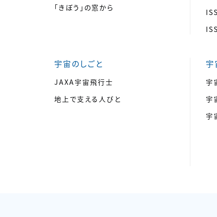
「きぼう」の窓から
I
I
宇宙のしごと
宇
JAXA宇宙飛行士
宇
地上で支える人びと
宇
宇