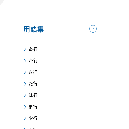
用語集
あ行
か行
さ行
た行
は行
ま行
や行