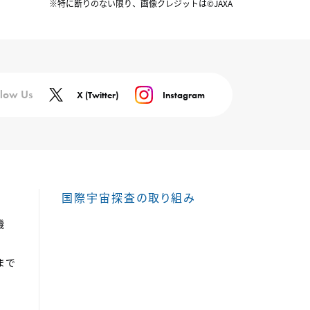
※特に断りのない限り、画像クレジットは©JAXA
llow Us
X (Twitter)
Instagram
国際宇宙探査の取り組み
機
まで