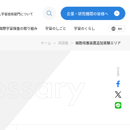
企業・研究機関の皆様へ
人宇宙技術部門について
国際宇宙探査の取り組み
宇宙のしごと
宇宙のくらし
EN
ホーム
用語集
細胞培養装置追加実験エリア
ossary
SHARE