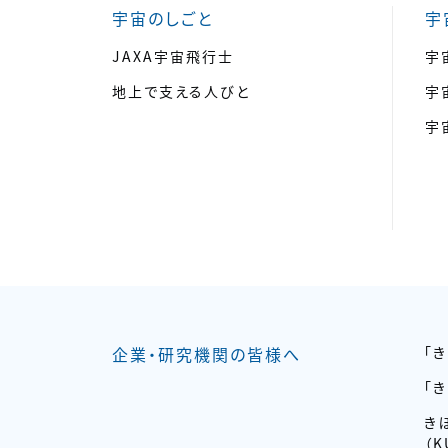
宇宙のしごと
宇
JAXA宇宙飛行士
宇
地上で支える人びと
宇
宇
企業・研究機関の皆様へ
「
「
き
（K