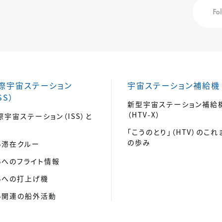
Fo
際宇宙ステーション
宇宙ステーション補給機
SS）
新型宇宙ステーション補給
（HTV-X）
際宇宙ステーション（ISS）と
「こうのとり」（HTV）のこれ
の歩み
SS滞在クルー
SSへのフライト情報
SSへの打上げ機
SS関連の船外活動