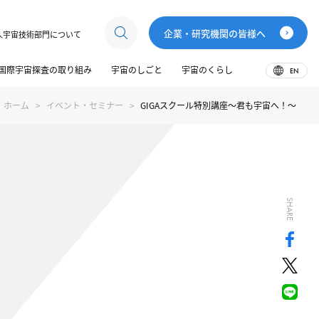
企業・研究機関の皆様へ
人宇宙技術部門について
国際宇宙探査の取り組み
宇宙のしごと
宇宙のくらし
EN
ホーム
イベント・セミナー
GIGAスクール特別講座～君も宇宙へ！～
SHARE