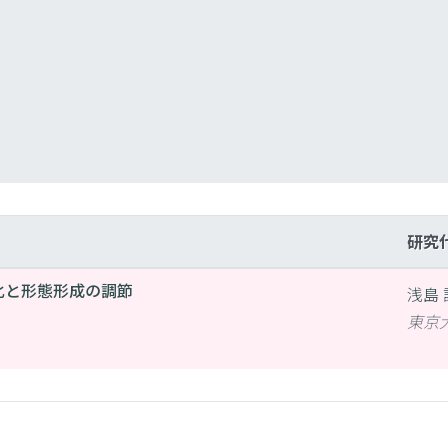
研究
化と形態形成の調節
浅島 
東京