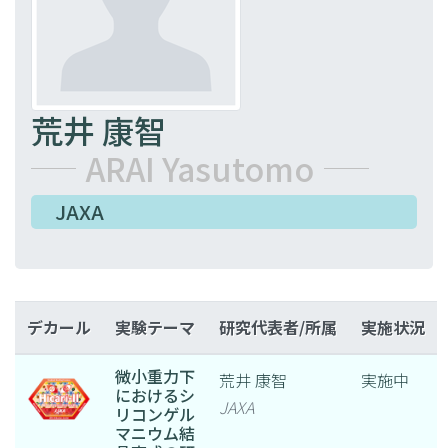
荒井 康智
ARAI Yasutomo
JAXA
デカール
実験テーマ
研究代表者/所属
実施状況
微小重力下
荒井 康智
実施中
におけるシ
JAXA
リコンゲル
マニウム結