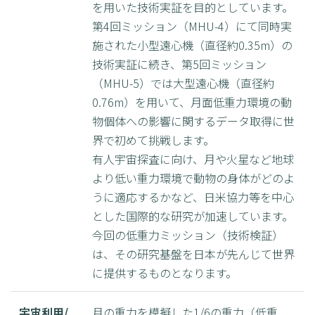
を用いた技術実証を目的としています。
第4回ミッション（MHU-4）にて同時実
施された小型遠心機（直径約0.35m）の
技術実証に続き、第5回ミッション
（MHU-5）では大型遠心機（直径約
0.76m）を用いて、月面低重力環境の動
物個体への影響に関するデータ取得に世
界で初めて挑戦します。
有人宇宙探査に向け、月や火星など地球
より低い重力環境で動物の身体がどのよ
うに適応するかなど、日米協力等を中心
とした国際的な研究が加速しています。
今回の低重力ミッション（技術検証）
は、その研究基盤を日本が先んじて世界
に提供するものとなります。
宇宙利用/
月の重力を模擬した1/6の重力（低重