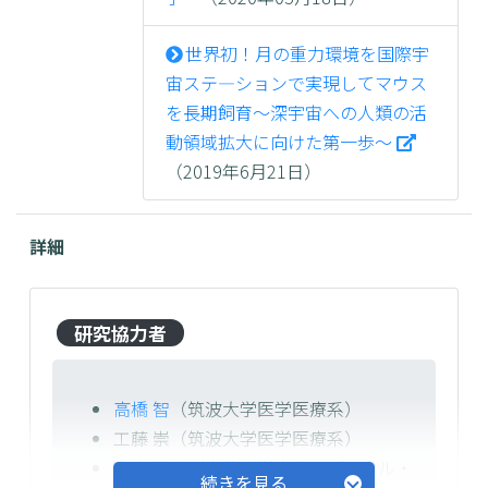
世界初！月の重力環境を国際宇
宙ステ―ションで実現してマウス
を長期飼育～深宇宙への人類の活
動領域拡大に向けた第一歩～
（2019年6月21日）
詳細
研究協力者
高橋 智
（筑波大学医学医療系）
工藤 崇（筑波大学医学医療系）
山本 雅之
（東北大学東北メディカル・
続きを見る