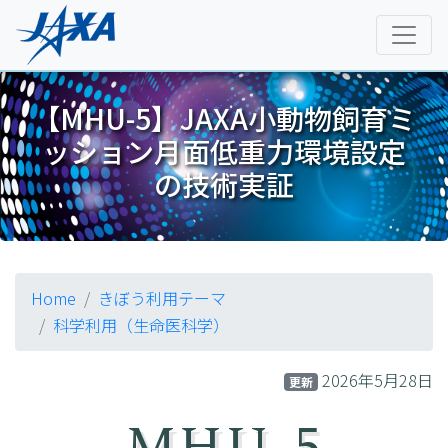
【MHU-5】JAXA小動物飼育ミ
ッション月面低重力環境設定
の技術実証
Home
きぼう利用テーマ
科学利用（生命医科学）
2026年5月28日
更新
MHU-5