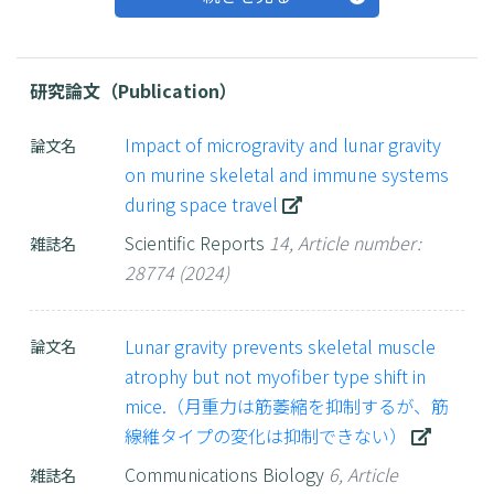
メガバンク機構）
研究論文（Publication）
受賞歴
Impact of microgravity and lunar gravity
論文名
on murine skeletal and immune systems
during space travel
林卓杜（筑波大学大学院 医学学位プロ
グラム(博士課程)）
Scientific Reports
14, Article number:
雑誌名
Students Award（15th Annual
28774 (2024)
Wernher von Braun Memorial
Symposium）
Lunar gravity prevents skeletal muscle
論文名
Lunar gravity prevents skeletal
atrophy but not myofiber type shift in
muscle atrophy, but not muscle fiber
mice.（月重力は筋萎縮を抑制するが、筋
type transition
線維タイプの変化は抑制できない）
2022年10月
Communications Biology
6, Article
雑誌名