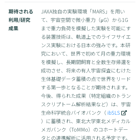
期待される
JAXA独自の実験環境「MARS」を用い
利用/研究
て、宇宙空間で微小重力（μG）から1G
成果
まで重力負荷を模擬した実験を可能にす
る装置技術は、軌道上でのライフサイエ
ンス実験における日本の強みです。本研
究において、世界で初めて月の重力環境
を模擬し、長期間飼育と全数生存帰還を
成功させ、将来の有人宇宙探査にむけた
生体基礎データ蓄積の点で世界をリード
する第一歩となることが期待されます。
今後、得られた成果（特定組織のトラン
スクリプトーム解析結果など）は、宇宙
生命科学統合バイオバンク（
ibSLS
）に蓄積され、東北大学東北メディカル
メガバンク（ToMMo）のコホートデー
タとの連携解析に活用される予定です。