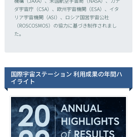
機構（JAXA）、米国航空宇宙局（NASA）、カナ
ダ宇宙庁（CSA）、欧州宇宙機関（ESA）、イタ
リア宇宙機関（ASI）、ロシア国営宇宙公社
（ROSCOSMOS）の協力に基づき制作されまし
た。
国際宇宙ステーション 利用成果の年間ハ
イライト