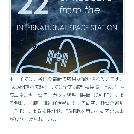
本冊子では、各国の最新の成果が紹介されています。
JAXA関連の実験としては全天X線監視装置（MAXI）や
高エネルギー電子・ガンマ線観測装置（CALET）によ
る観測、心臓自律神経活動に関する研究、静電浮遊炉
（ELF）による物性計測、ES細胞を用いた研究の成果
が取り上げられています。