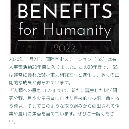
2020年11月2日、国際宇宙ステーション（ISS）は有
人宇宙活動20年目に入りました。この20年間で、ISS
は非常に優れた微小重力研究室へと進化し、多くの画
期的な成果が得られています。
『人類への恩恵 2022』では、新たに誕生した科学研
究分野、月や火星探査に向けた将来的な技術、命を救
う発見、そしてこのような取り組みから創出される企
業や雇用に焦点を当てています。ぜひご一読くださ
い。