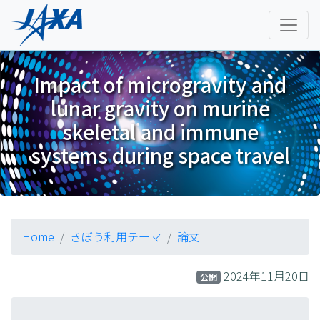
Impact of microgravity and
lunar gravity on murine
skeletal and immune
systems during space travel
Home
きぼう利用テーマ
論文
2024年11月20日
公開