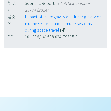
雑誌
Scientific Reports
14, Article number:
名
28774 (2024)
論文
Impact of microgravity and lunar gravity on
名
murine skeletal and immune systems
during space travel
DOI
10.1038/s41598-024-79315-0