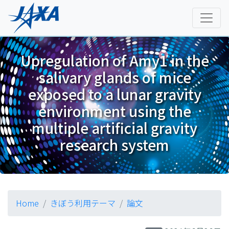
Upregulation of Amy1 in the
salivary glands of mice
exposed to a lunar gravity
environment using the
multiple artificial gravity
research system
Home
きぼう利用テーマ
論文