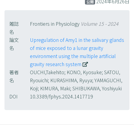
2024年6月26日
公開
雑誌
Frontiers in Physiology
Volume 15 - 2024
名
論文
Upregulation of Amy1 in the salivary glands
名
of mice exposed to a lunar gravity
environment using the multiple artificial
gravity research system
著者
OUCHI,Takehito; KONO, Kyosuke; SATOU,
名
Ryouichi; KURASHIMA, Ryuya; YAMAGUCHI,
Koji; KIMURA, Maki; SHIBUKAWA, Yoshiyuki
DOI
10.3389/fphys.2024.1417719