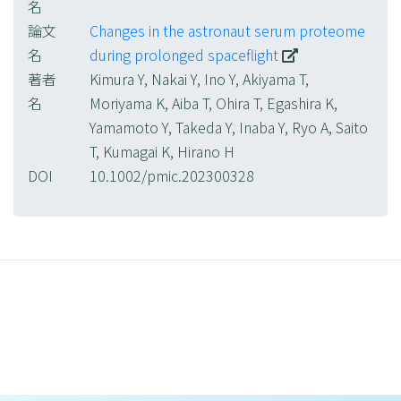
名
論文
Changes in the astronaut serum proteome
名
during prolonged spaceflight
著者
Kimura Y, Nakai Y, Ino Y, Akiyama T,
名
Moriyama K, Aiba T, Ohira T, Egashira K,
Yamamoto Y, Takeda Y, Inaba Y, Ryo A, Saito
T, Kumagai K, Hirano H
DOI
10.1002/pmic.202300328