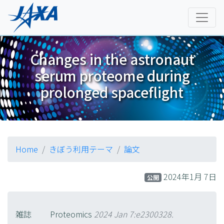
Changes in the astronaut
serum proteome during
prolonged spaceflight
Home
きぼう利用テーマ
論文
2024年1月 7日
公開
雑誌
Proteomics
2024 Jan 7:e2300328.