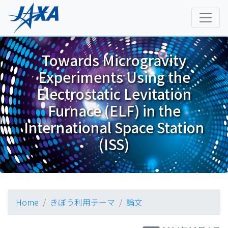
Towards Microgravity
Experiments Using the
Electrostatic Levitation
Furnace (ELF) in the
International Space Station
(ISS)
Home
きぼう利用テーマ
論文