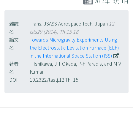
2014年10月 1日
公開
雑誌
Trans. JSASS Aerospace Tech. Japan
12
名
ists29 (2014), Th-15-18.
論文
Towards Microgravity Experiments Using
名
the Electrostatic Levitation Furnace (ELF)
in the International Space Station (ISS)
著者
T Ishikawa, J T Okada, P-F Paradis, and M V
名
Kumar
DOI
10.2322/tastj.12.Th_15