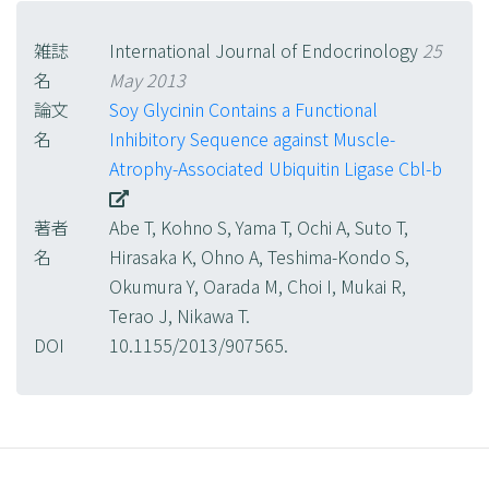
雑誌
International Journal of Endocrinology
25
名
May 2013
論文
Soy Glycinin Contains a Functional
名
Inhibitory Sequence against Muscle-
Atrophy-Associated Ubiquitin Ligase Cbl-b
著者
Abe T, Kohno S, Yama T, Ochi A, Suto T,
名
Hirasaka K, Ohno A, Teshima-Kondo S,
Okumura Y, Oarada M, Choi I, Mukai R,
Terao J, Nikawa T.
DOI
10.1155/2013/907565.