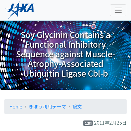
Soy Glycinin Contains a
Functional Inhibitory
Sequence against Muscle-
Atrophy-Associated
Ubiquitin Ligase Cbl-b
Home
きぼう利用テーマ
論文
2011年2月25日
公開