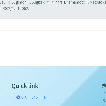
Usui R, Sugimori K, Sugizaki M, Mihara T, Yamamoto T, Matsuok
96/302/1/012062.
Quick link
「
リリースノート
お