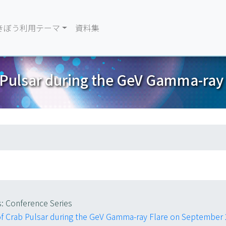
きぼう利用テーマ
資料集
 Pulsar during the GeV Gamma-ray
s: Conference Series
of Crab Pulsar during the GeV Gamma-ray Flare on September