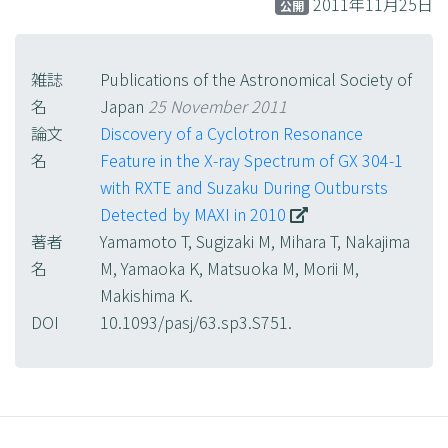
2011年11月25日
公開
雑誌
Publications of the Astronomical Society of
名
Japan
25 November 2011
論文
Discovery of a Cyclotron Resonance
名
Feature in the X-ray Spectrum of GX 304-1
with RXTE and Suzaku During Outbursts
Detected by MAXI in 2010
著者
Yamamoto T, Sugizaki M, Mihara T, Nakajima
名
M, Yamaoka K, Matsuoka M, Morii M,
Makishima K.
DOI
10.1093/pasj/63.sp3.S751.