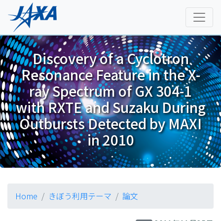
Discovery of a Cyclotron
Resonance Feature in the X-
ray Spectrum of GX 304-1
with RXTE and Suzaku During
Outbursts Detected by MAXI
in 2010
Home
きぼう利用テーマ
論文