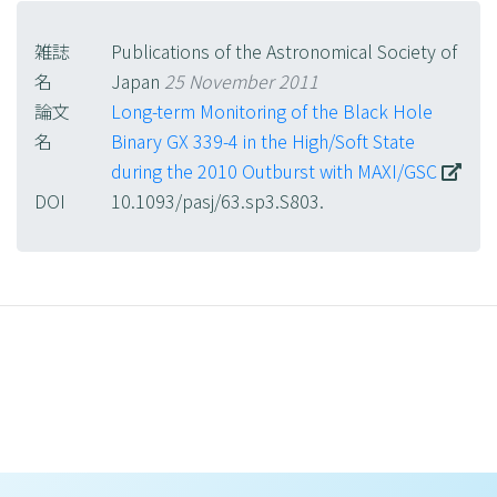
雑誌
Publications of the Astronomical Society of
名
Japan
25 November 2011
論文
Long-term Monitoring of the Black Hole
名
Binary GX 339-4 in the High/Soft State
during the 2010 Outburst with MAXI/GSC
DOI
10.1093/pasj/63.sp3.S803.