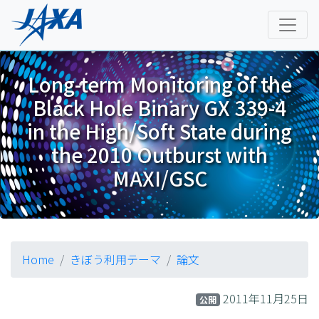
Long-term Monitoring of the
Black Hole Binary GX 339-4
in the High/Soft State during
the 2010 Outburst with
MAXI/GSC
Home
きぼう利用テーマ
論文
2011年11月25日
公開