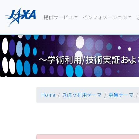
提供サービス
インフォメーション
～学術利用/技術実証および
Home
きぼう利用テーマ
募集テーマ