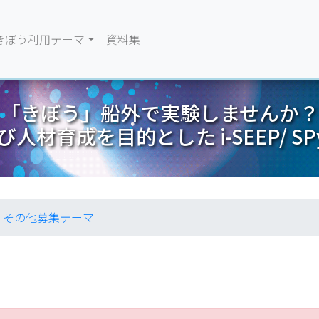
きぼう利用テーマ
資料集
「きぼう」船外で実験しませんか？
人材育成を目的とした i-SEEP/ S
その他募集テーマ