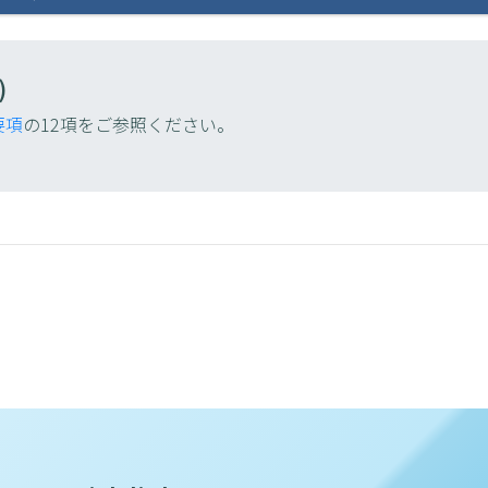
)
要項
の12項をご参照ください。