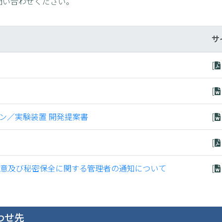
問い合わせください。
サ
[
[
ション／実験装置 開発提案書
[
[
の同意及び秘密保全に関する管理者の通知について
[
わせ先